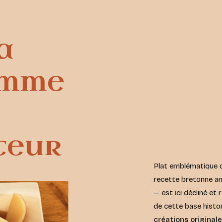
a
omme
teur
Plat emblématique d
recette bretonne a
— est ici décliné et 
de cette base histor
créations original