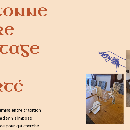
tonne
re
itage
rté
emins entre tradition
iadenn
s’impose
ce pour qui cherche