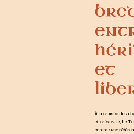
bre
ent
hér
et
libe
À la croisée des ch
et créativité,
Le Tr
comme une référen